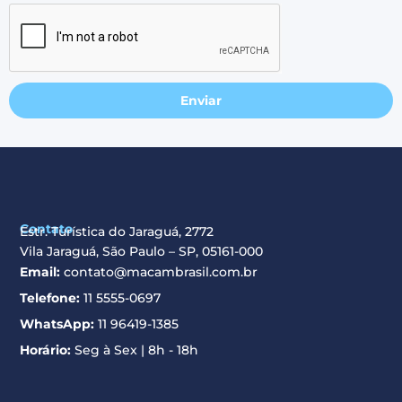
Enviar
Contato
Estr. Turística do Jaraguá, 2772
Vila Jaraguá, São Paulo – SP, 05161-000
Email:
contato@macambrasil.com.br
Telefone:
11 5555-0697
WhatsApp:
11 96419-1385
Horário:
Seg à Sex | 8h - 18h