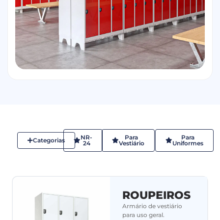
NR-
Para
Para
Categorias
24
Vestiário
Uniformes
ROUPEIROS
Armário de vestiário
para uso geral.