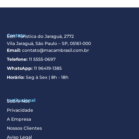
Contato
Estr. Turística do Jaraguá, 2772
Vila Jaraguá, São Paulo – SP, 05161-000
Email:
contato@macambrasil.com.br
Telefone:
11 5555-0697
WhatsApp:
11 96419-1385
Horário:
Seg à Sex | 8h - 18h
Institucional
Sobre Nós
Privacidade
A Empresa
Nossos Clientes
Aviso Legal