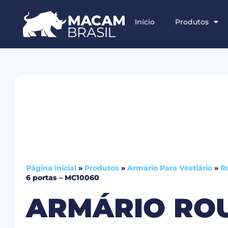
Início
Produtos
Página inicial
»
Produtos
»
Armário Para Vestiário
»
R
6 portas – MC10060
ARMÁRIO RO