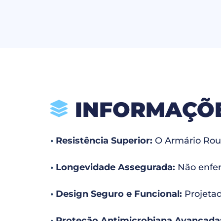
INFORMAÇÕ
•
Resistência Superior:
O Armário Roupe
•
Longevidade Assegurada:
Não enfer
•
Design Seguro e Funcional:
Projetad
•
Proteção Antimicrobiana Avançada