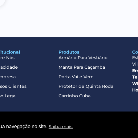
titucional
Produtos
Co
re Nós
Armário Para Vestiário
Es
Vi
vacidade
Manta Para Caçamba
Em
mpresa
Porta Vai e Vem
Te
Wh
sos Clientes
Protetor de Quinta Roda
Ho
so Legal
Carrinho Cuba
sua navegação no site.
Saiba mais.
© 2026 Macam Brasil | CNPJ: 31.564.970/0001-43​​​​​​​​