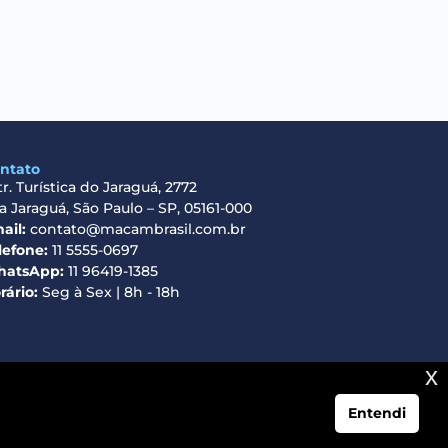
ntato
tr. Turística do Jaraguá, 2772
la Jaraguá, São Paulo – SP, 05161-000
ail:
contato@macambrasil.com.br
lefone:
11 5555-0697
atsApp:
11 96419-1385
rário:
Seg à Sex | 8h - 18h
x
Entendi